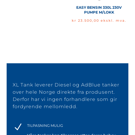
EASY BENSIN 330L 230V
PUMPE M/LOKK
kr
23.500,00
ekskl. mva.
XL Tank leverer Diesel og AdBlue tanker
over hele Norge direkte fra produsent.
Derfor har vi ingen forhandlere som gir
fordyrende mellomledd.
N
TILPASNING MULIG