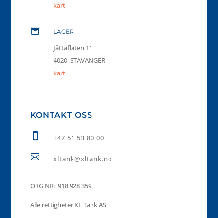
kart

LAGER
Jåttåflaten 11
4020 STAVANGER
kart
KONTAKT OSS

+47 51 53 80 00

xltank@xltank.no
ORG NR: 918 928 359
Alle rettigheter XL Tank AS