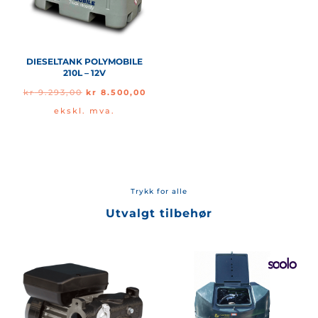
DIESELTANK POLYMOBILE
210L – 12V
Opprinnelig
Nåværende
kr
9.293,00
kr
8.500,00
pris
pris
ekskl. mva.
var:
er:
kr 9.293,00.
kr 8.500,00.
Trykk for alle
Utvalgt tilbehør