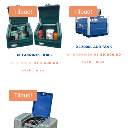
Tilbud!
Tilbud!
XL 3000L ADR TANK
Opprinnelig
Nå
kr
61.000,00
kr
59.000,00
XL LAGRINGS BOKS
pris
pri
ekskl. mva.
Opprinnelig
Nåværende
kr
3.190,00
kr
2.500,00
var:
er:
pris
pris
ekskl. mva.
kr 61.000,00.
kr 
var:
er:
kr 3.190,00.
kr 2.500,00.
Tilbud!