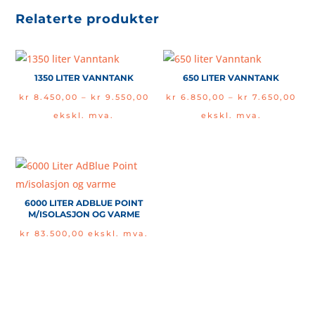
Relaterte produkter
1350 LITER VANNTANK
650 LITER VANNTANK
Price
Pri
kr
8.450,00
–
kr
9.550,00
kr
6.850,00
–
kr
7.650,00
range:
ran
ekskl. mva.
ekskl. mva.
kr 8.450,00
kr 
through
thr
kr 9.550,00
kr 
6000 LITER ADBLUE POINT
M/ISOLASJON OG VARME
kr
83.500,00
ekskl. mva.