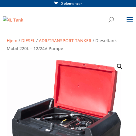
0 elementer
Hjem
/
DIESEL
/
ADR/TRANSPORT TANKER
/ Dieseltank
Mobil 220L – 12/24V Pumpe