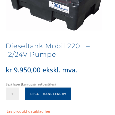
Dieseltank Mobil 220L –
12/24V Pumpe
kr
9.950,00
ekskl. mva.
3 på lager (kan også restbestilles)
Dieseltank
LEGG I HANDLEKURV
Mobil
220L
-
Les produkt datablad her