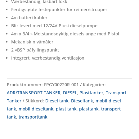
Værbestandig, låsbart lokk
Ferdigstøpte festepunkter for reimer/stropper
4m batteri kabler
Blir levert med 12/24V Piusi dieselpumpe
4m x 3/4 » Motstandsdyktig dieselslange med Pistol
Mekanisk nivåmåler
2 «BSP påfyllingspunkt
Integrert, værbestandig ventilasjon.
Produktnummer:
FPGY00220R-001
Kategorier:
ADR/TRANSPORT TANKER
,
DIESEL
,
Plasttanker
,
Transport
Tanker
Stikkord:
Diesel tank
,
Dieseltank
,
mobil diesel
tank
,
mobil dieseltank
,
plast tank
,
plasttank
,
transport
tank
,
transporttank