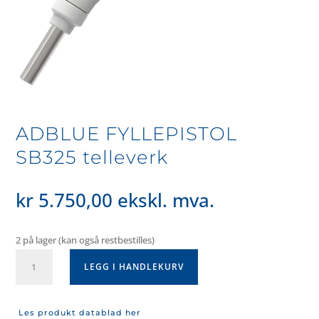
ADBLUE FYLLEPISTOL
SB325 telleverk
kr
5.750,00
ekskl. mva.
2 på lager (kan også restbestilles)
ADBLUE
LEGG I HANDLEKURV
FYLLEPISTOL
SB325
telleverk
Les produkt datablad her