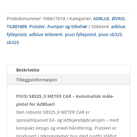
antall
Produktnummer:
F0061701A
Kategorier:
ADBLUE
,
ØVRIG
TILBEHØR
,
Pistoler
,
Pumper og tilbehør
Stikkord:
adblue
fyllepistol
,
adblue telleverk
,
piusi fyllepistol
,
piusi sb325
,
sb325
Beskrivelse
Tilleggsinformasjon
PIUSI SB325_X METER CAR – Automatisk måle­
pistol for AdBlue®
Den robuste SB325_X METER CAR er
spesialtilpasset bil- og lett­kjøretøy­bransjen – med
kompakt design og enkel håndtering. Pistolen er
produsert i teknopolymer hus med rustfri stål­tut