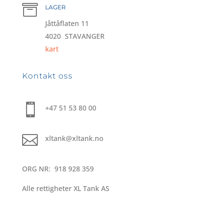

LAGER
Jåttåflaten 11
4020 STAVANGER
kart
Kontakt oss

+47 51 53 80 00

xltank@xltank.no
ORG NR: 918 928 359
Alle rettigheter XL Tank AS