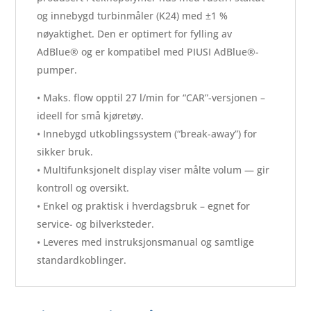
og innebygd turbin­måler (K24) med ±1 %
nøyaktighet. Den er optimert for fylling av
AdBlue® og er kompatibel med PIUSI AdBlue®-
pumper.
• Maks. flow opptil 27 l/min for “CAR”-versjonen –
ideell for små kjøretøy.
• Innebygd utkoblingssystem (“break-away”) for
sikker bruk.
• Multifunksjonelt display viser målte volum — gir
kontroll og oversikt.
• Enkel og praktisk i hverdagsbruk – egnet for
service- og bilverksteder.
• Leveres med instruksjons­manual og samtlige
standard­koblinger.