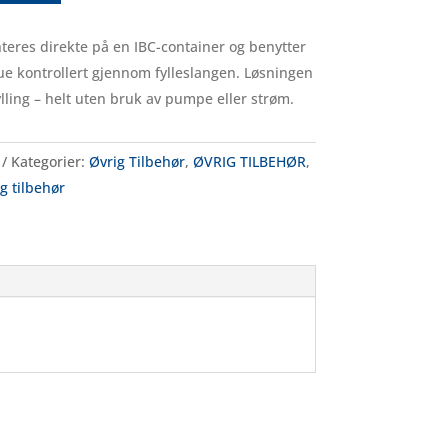
eres direkte på en IBC-container og benytter
lue kontrollert gjennom fylleslangen. Løsningen
fylling – helt uten bruk av pumpe eller strøm.
Kategorier:
Øvrig Tilbehør
,
ØVRIG TILBEHØR
,
 tilbehør