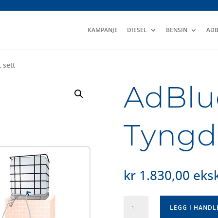
KAMPANJE
DIESEL
BENSIN
ADB
 sett
AdBlu
Tyngde
kr
1.830,00
eksk
AdBlue
LEGG I HAND
Tyngdekraft