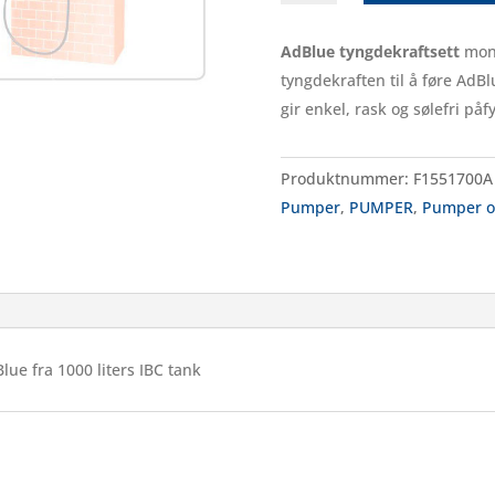
sett
antall
AdBlue tyngdekraftsett
mont
tyngdekraften til å føre AdB
gir enkel, rask og sølefri på
Produktnummer:
F1551700A
Pumper
,
PUMPER
,
Pumper og
Blue fra 1000 liters IBC tank