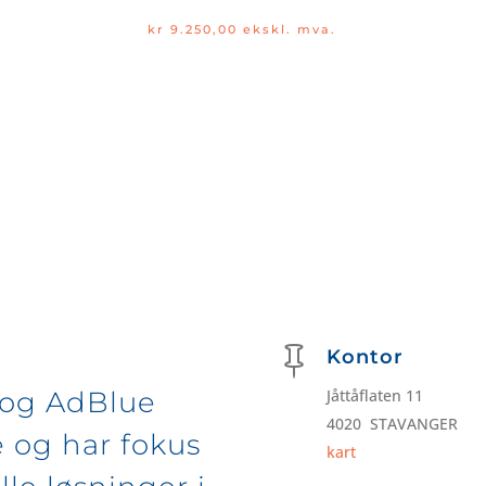
kr
9.250,00
ekskl. mva.

Kontor
l og AdBlue
Jåttåflaten 11
4020 STAVANGER
e og har fokus
kart