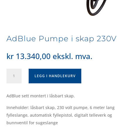
AdBlue Pumpe i skap 230V
kr
13.340,00
ekskl. mva.
AdBlue
LEGG I HANDLEKURV
Pumpe
i
skap
AdBlue sett montert i låsbart skap.
230V
Inneholder: låsbart skap, 230 volt pumpe, 6 meter lang
antall
fylleslange, automatisk fyllepistol, digitalt telleverk og
bunnventil for sugeslange