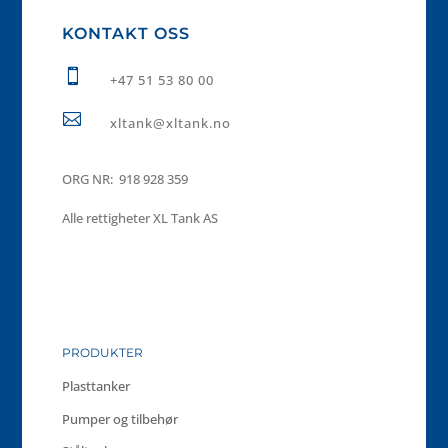
KONTAKT OSS

+47 51 53 80 00

xltank@xltank.no
ORG NR: 918 928 359
Alle rettigheter XL Tank AS
PRODUKTER
Plasttanker
Pumper og tilbehør