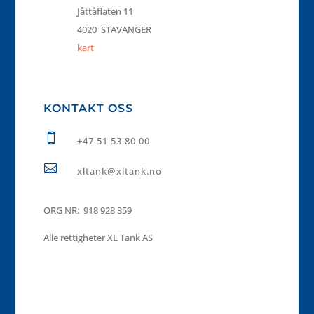
Jåttåflaten 11
4020 STAVANGER
kart
KONTAKT OSS

+47 51 53 80 00

xltank@xltank.no
ORG NR: 918 928 359
Alle rettigheter XL Tank AS