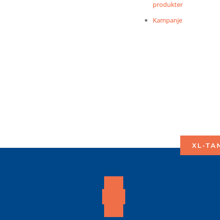
produkter
Kampanje
XL-TA
Følg
Følg
Følg