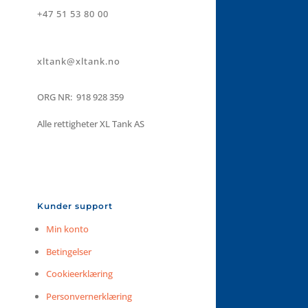
+47 51 53 80 00
xltank@xltank.no
ORG NR: 918 928 359
Alle rettigheter XL Tank AS
Kunder support
Min konto
Betingelser
Cookieerklæring
Personvernerklæring