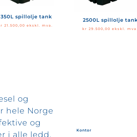
1350L spillolje tank
2500L spillolje tan
kr
21.500,00
ekskl. mva.
kr
29.500,00
ekskl. mva
esel og
r hele Norge
fektive og
Kontor
r i alle ledd.