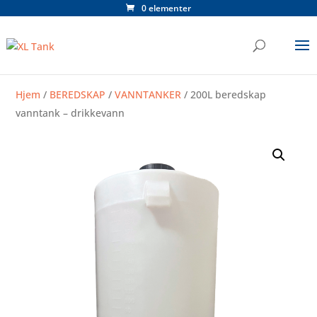
0 elementer
Hjem
/
BEREDSKAP
/
VANNTANKER
/ 200L beredskap
vanntank – drikkevann