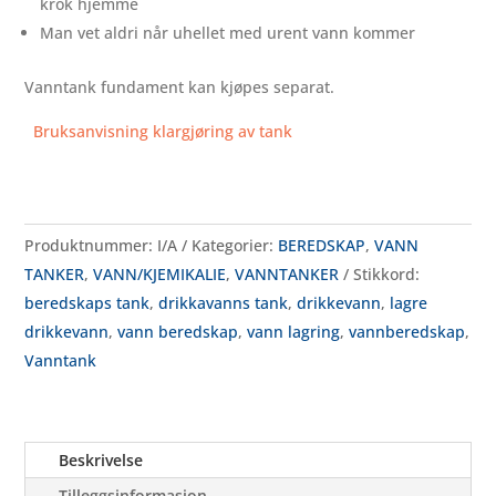
krok hjemme
Man vet aldri når uhellet med urent vann kommer
Vanntank fundament kan kjøpes separat.
Bruksanvisning klargjøring av tank
Produktnummer:
I/A
Kategorier:
BEREDSKAP
,
VANN
TANKER
,
VANN/KJEMIKALIE
,
VANNTANKER
Stikkord:
beredskaps tank
,
drikkavanns tank
,
drikkevann
,
lagre
drikkevann
,
vann beredskap
,
vann lagring
,
vannberedskap
,
Vanntank
Beskrivelse
Tilleggsinformasjon