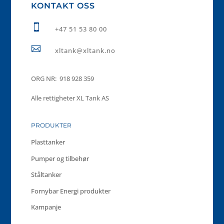
KONTAKT OSS

+47 51 53 80 00

xltank@xltank.no
ORG NR: 918 928 359
Alle rettigheter XL Tank AS
PRODUKTER
Plasttanker
Pumper og tilbehør
Ståltanker
Fornybar Energi produkter
Kampanje