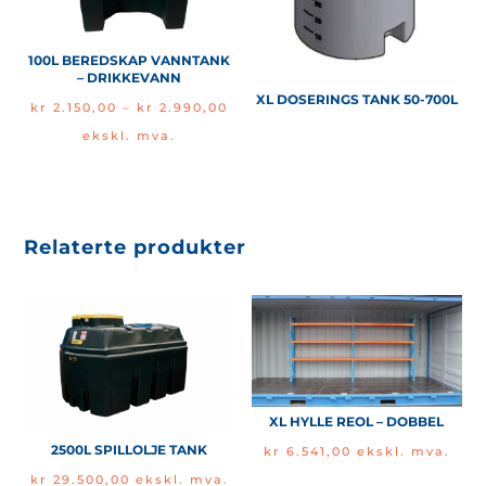
100L BEREDSKAP VANNTANK
– DRIKKEVANN
XL DOSERINGS TANK 50-700L
Price
kr
2.150,00
–
kr
2.990,00
range:
ekskl. mva.
kr 2.150,00
through
kr 2.990,00
Relaterte produkter
XL HYLLE REOL – DOBBEL
2500L SPILLOLJE TANK
kr
6.541,00
ekskl. mva.
kr
29.500,00
ekskl. mva.