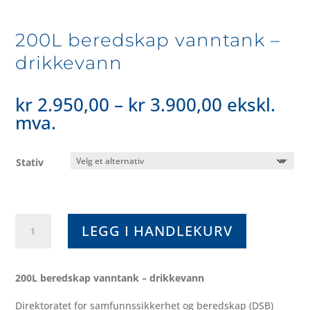
200L beredskap vanntank –
drikkevann
Price
kr
2.950,00
–
kr
3.900,00
ekskl.
range:
mva.
kr 2.950,0
through
Stativ
kr 3.900,0
200L
LEGG I HANDLEKURV
beredskap
vanntank
-
200L beredskap vanntank – drikkevann
drikkevann
Direktoratet for samfunnssikkerhet og beredskap (DSB)