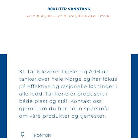
kr 7.650,00
900 LITER VANNTANK
Price
kr
7.850,00
–
kr
9.250,00
ekskl. mva.
range:
kr 7.850,00
through
kr 9.250,00
XL Tank leverer Diesel og AdBlue
tanker over hele Norge og har fokus
på effektive og rasjonelle løsninger i
alle ledd. Tankene er produsert i
både plast og stål. Kontakt oss
gjerne om du har noen spørsmål
om våre produkter og tjenester.

KONTOR