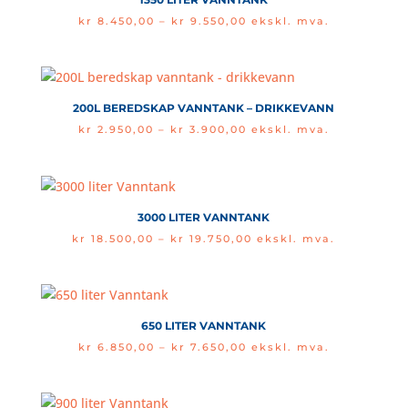
Price
kr
8.450,00
–
kr
9.550,00
ekskl. mva.
range:
kr 8.450,00
through
kr 9.550,00
200L BEREDSKAP VANNTANK – DRIKKEVANN
Price
kr
2.950,00
–
kr
3.900,00
ekskl. mva.
range:
kr 2.950,00
through
kr 3.900,00
3000 LITER VANNTANK
Price
kr
18.500,00
–
kr
19.750,00
ekskl. mva.
range:
kr 18.500,00
through
kr 19.750,00
650 LITER VANNTANK
Price
kr
6.850,00
–
kr
7.650,00
ekskl. mva.
range:
kr 6.850,00
through