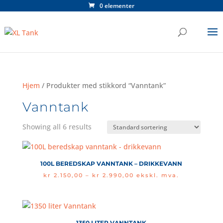
0 elementer
Hjem
/ Produkter med stikkord “Vanntank”
Vanntank
Showing all 6 results
100L BEREDSKAP VANNTANK – DRIKKEVANN
Price
kr
2.150,00
–
kr
2.990,00
ekskl. mva.
range:
kr 2.150,00
through
kr 2.990,00
1350 LITER VANNTANK