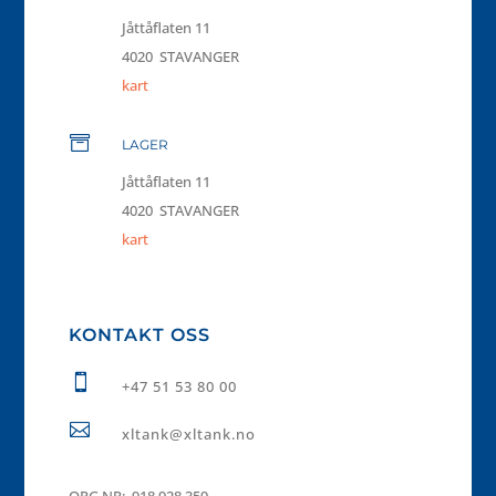
Jåttåflaten 11
4020 STAVANGER
kart

LAGER
Jåttåflaten 11
4020 STAVANGER
kart
KONTAKT OSS

+47 51 53 80 00

xltank@xltank.no