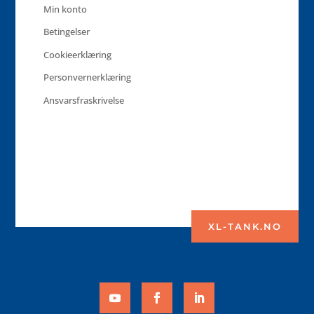
Min konto
Betingelser
Cookieerklæring
Personvernerklæring
Ansvarsfraskrivelse
XL-TANK.NO