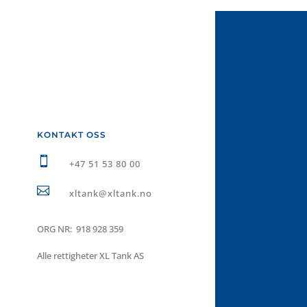
KONTAKT OSS

+47 51 53 80 00

xltank@xltank.no
ORG NR: 918 928 359
Alle rettigheter XL Tank AS