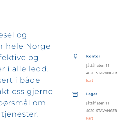
esel og
r hele Norge
fektive og

Kontor
Jåttåflaten 11
r i alle ledd.
4020 STAVANGER
ert i både
kart
akt oss gjerne

Lager
spørsmål om
Jåttåflaten 11
4020 STAVANGER
tjenester.
kart