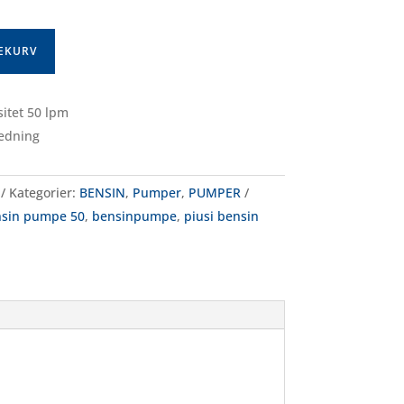
LEKURV
itet 50 lpm
edning
Kategorier:
BENSIN
,
Pumper
,
PUMPER
sin pumpe 50
,
bensinpumpe
,
piusi bensin