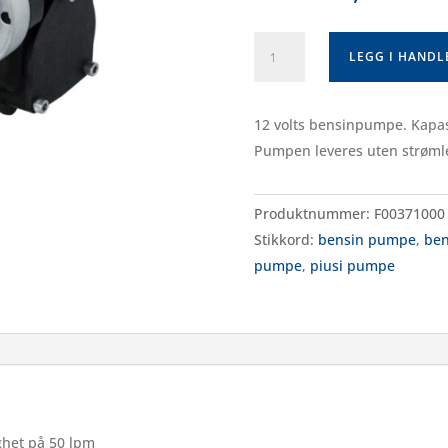
PIUSI
LEGG I HAND
bensinpumpe
EX50
-
12 volts bensinpumpe. Kapas
12V
Pumpen leveres uten strøml
antall
Produktnummer:
F00371000
Stikkord:
bensin pumpe
,
ben
pumpe
,
piusi pumpe
het på 50 lpm